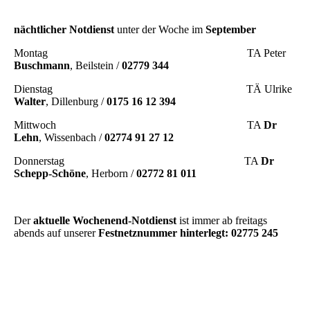
nächtlicher Notdienst
unter der Woche im
September
Montag TA Peter
Buschmann
, Beilstein /
02779 344
Dienstag TÄ Ulrike
Walter
, Dillenburg /
0175 16 12 394
Mittwoch TA
Dr
Lehn
, Wissenbach /
02774 91 27 12
Donnerstag TA
Dr
Schepp-Schöne
, Herborn /
02772 81 011
Der
aktuelle
Wochenend-Notdienst
ist immer ab freitags
abends auf unserer
Festnetznummer hinterlegt: 02775 245